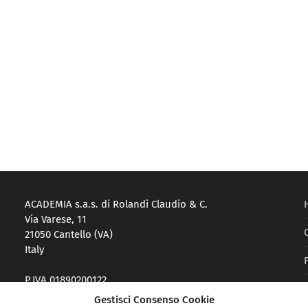
ACADEMIA s.a.s. di Rolandi Claudio & C.
Via Varese, 11
21050 Cantello (VA)
Italy
P.IVA 01890200122
Reg. Imprese VA-214983
Gestisci Consenso Cookie