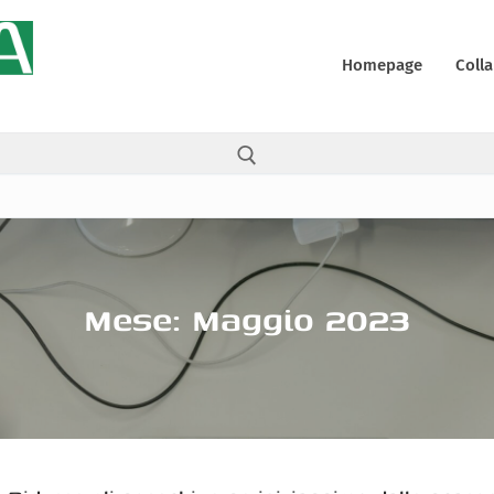
Homepage
Colla
Cerca:
Mese:
Maggio 2023
ali
y
 (UE)