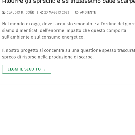
Ridurre gli sprechi: e se iniziassimo dalle scarp
CLAUDIO R. BOËR
|
23 MAGGIO 2023
|
AMBIENTE
Nel mondo di oggi, dove l’acquisto smodato è all’ordine del giorn
siamo dimenticati dell’enorme impatto che questo comporta
sull’ambiente e sul consumo energetico.
Il nostro progetto si concentra su una questione spesso trascurat
spreco di risorse nella produzione di scarpe.
LEGGI IL SEGUITO →