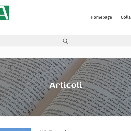
Homepage
Colla
Cerca:
Articoli
ali
y
 (UE)