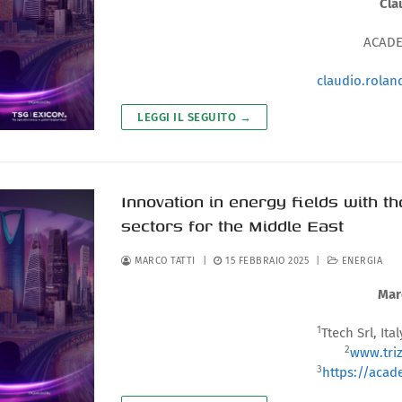
Cla
ACADEM
claudio.rola
LEGGI IL SEGUITO →
Innovation in energy fields with t
sectors for the Middle East
MARCO TATTI
|
15 FEBBRAIO 2025
|
ENERGIA
Mar
1
Ttech Srl, Ital
2
www.triz
3
https://aca