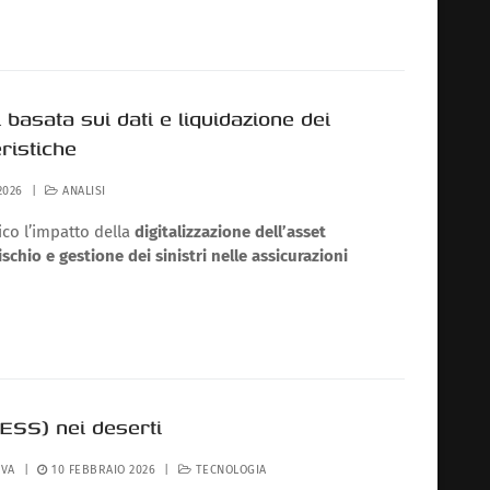
i basata sui dati e liquidazione dei
eristiche
2026
|
ANALISI
co l’impatto della
digitalizzazione dell’asset
ischio e gestione dei sinistri nelle assicurazioni
ESS) nei deserti
IVA
|
10 FEBBRAIO 2026
|
TECNOLOGIA