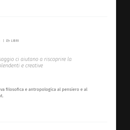
4
|
LIBRI
saggio ci aiutano a riscoprire la
lendenti e creative
a filosofica e antropologica al pensiero e al
t.