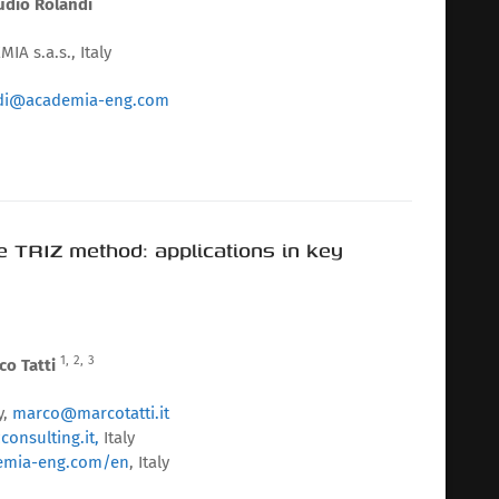
udio Rolandi
IA s.a.s., Italy
ndi@academia-eng.com
he TRIZ method: applications in key
1,
2,
3
co Tatti
y,
marco@marcotatti.it
consulting.it,
Italy
demia-eng.com/en
, Italy