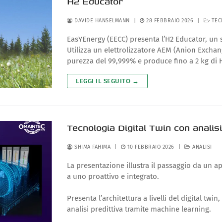
H2 Educator
DAVIDE HANSELMANN
|
28 FEBBRAIO 2026
|
TEC
EasYEnergy (EECC) presenta l’H2 Educator, un
Utilizza un elettrolizzatore AEM (Anion Excha
purezza del 99,999% e produce fino a 2 kg di H
LEGGI IL SEGUITO →
Tecnologia Digital Twin con analis
SHIMA FAHIMA
|
10 FEBBRAIO 2026
|
ANALISI
La presentazione illustra il passaggio da un a
a uno proattivo e integrato.
Presenta l’architettura a livelli del digital twi
analisi predittiva tramite machine learning.