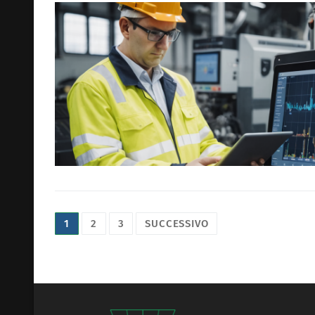
Paginazione
1
2
3
SUCCESSIVO
degli
articoli