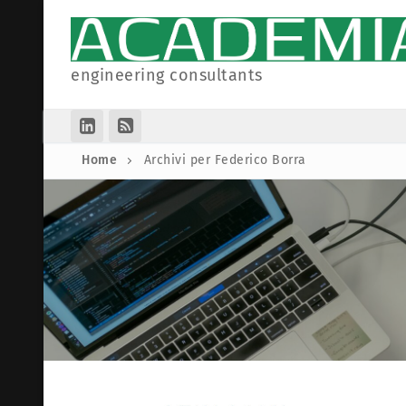
Vai
al
contenuto
engineering consultants
Home
Archivi per Federico Borra
Homepage
Collaborazioni
Partner
Articoli
Società
Informazioni Leg
Associazioni
Privacy Polic
Cookie Policy