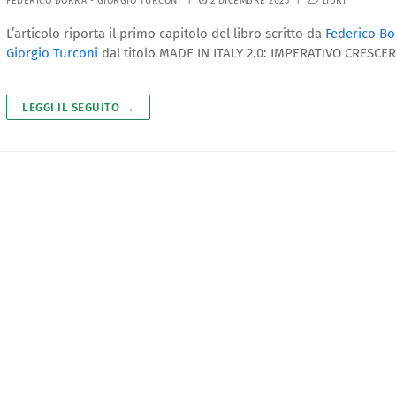
FEDERICO BORRA
-
GIORGIO TURCONI
|
2 DICEMBRE 2023
|
LIBRI
L’articolo riporta il primo capitolo del libro scritto da
Federico Bo
Giorgio Turconi
dal titolo MADE IN ITALY 2.0: IMPERATIVO CRESCER
LEGGI IL SEGUITO →