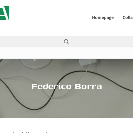
Homepage
Colla
Cerca:
Federico Borra
ali
y
 (UE)