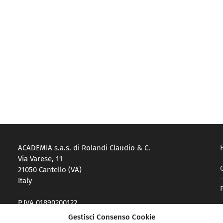
ACADEMIA s.a.s. di Rolandi Claudio & C.
Via Varese, 11
21050 Cantello (VA)
Italy
P.IVA 01890200122
Reg. Imprese VA-214983
Gestisci Consenso Cookie