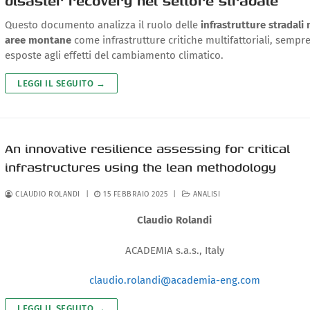
disaster recovery nel settore stradale
Questo documento analizza il ruolo delle
infrastrutture stradali 
aree montane
come infrastrutture critiche multifattoriali, sempr
esposte agli effetti del cambiamento climatico.
LEGGI IL SEGUITO →
An innovative resilience assessing for critical
infrastructures using the lean methodology
CLAUDIO ROLANDI
|
15 FEBBRAIO 2025
|
ANALISI
Claudio Rolandi
ACADEMIA s.a.s., Italy
claudio.rolandi@academia-eng.com
LEGGI IL SEGUITO →