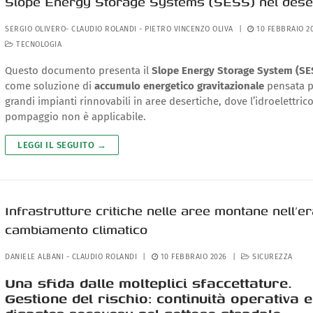
Slope Energy Storage Systems (SESS) nei dese
SERGIO OLIVERO
-
CLAUDIO ROLANDI
-
PIETRO VINCENZO OLIVA
|
10 FEBBRAIO 2
TECNOLOGIA
Questo documento presenta il
Slope Energy Storage System (SE
come soluzione di
accumulo energetico gravitazionale
pensata p
grandi impianti rinnovabili in aree desertiche, dove l’idroelettric
pompaggio non è applicabile.
LEGGI IL SEGUITO →
Infrastrutture critiche nelle aree montane nell’er
cambiamento climatico
DANIELE ALBANI
-
CLAUDIO ROLANDI
|
10 FEBBRAIO 2026
|
SICUREZZA
Una sfida dalle molteplici sfaccettature.
Gestione del rischio: continuità operativa e