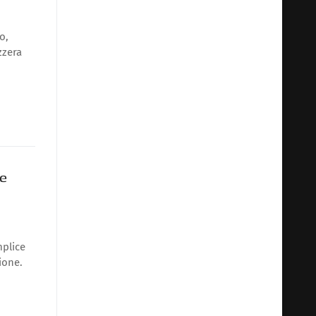
o,
zzera
ne
mplice
ione.