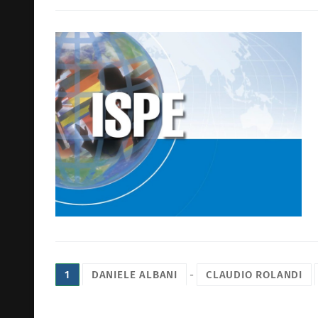
Paginazione
1
DANIELE ALBANI
-
CLAUDIO ROLANDI
degli