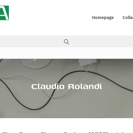
Homepage
Colla
Cerca:
Claudio Rolandi
ali
y
 (UE)