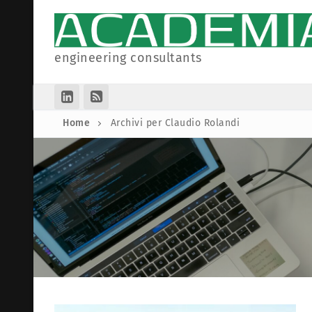
Vai
al
contenuto
engineering consultants
Home
Archivi per Claudio Rolandi
Homepage
Collaborazioni
Partner
Articoli
Società
Informazioni Leg
Associazioni
Privacy Polic
Cookie Policy