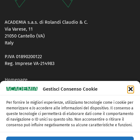
ACADEMIA s.a.s. di Rolandi Claudio & C.
Via Varese, 11
21050 Cantello (VA)
Italy
P.IVA 01890200122
Reg. Imprese VA-214983
Homepage
Gestisci Consenso Cookie
Contatti
Per fornire le migliori esperienze, utilizziamo tecnologie come i cookie per
Privacy Policy
memorizzare e/o accedere alle informazioni del dispositivo. Il consenso a
queste tecnologie ci permetterà di elaborare dati come il comportamento
Cookie Policy (UE)
di navigazione o ID unici su questo sito. Non acconsentire o ritirare il
consenso può influire negativamente su alcune caratteristiche e funzioni.
Termini e condizioni