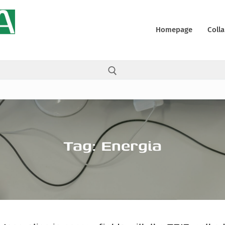
Homepage
Colla
Cerca:
Tag:
Energia
ali
y
 (UE)