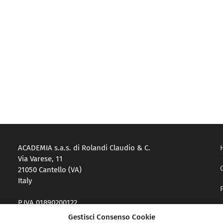
ACADEMIA s.a.s. di Rolandi Claudio & C.
Via Varese, 11
21050 Cantello (VA)
Italy
P.IVA 01890200122
Reg. Imprese VA-214983
Gestisci Consenso Cookie