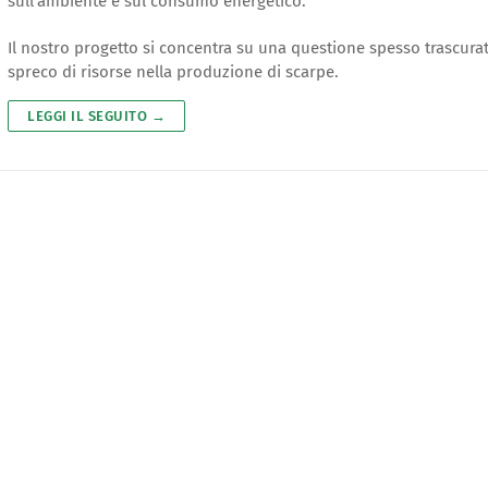
sull’ambiente e sul consumo energetico.
Il nostro progetto si concentra su una questione spesso trascurat
spreco di risorse nella produzione di scarpe.
LEGGI IL SEGUITO →