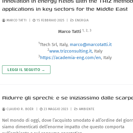
Innovation in energy fields with the TRIZ method
applications in key sectors for the Middle East
MARCO TATTI
|
15 FEBBRAIO 2025
|
ENERGIA
1,
2,
3
Marco Tatti
1
Ttech Srl, Italy,
marco@marcotatti.it
2
www.trizconsulting.it,
Italy
3
https://academia-eng.com/en
, Italy
LEGGI IL SEGUITO →
Ridurre gli sprechi: e se iniziassimo dalle scarp
CLAUDIO R. BOËR
|
23 MAGGIO 2023
|
AMBIENTE
Nel mondo di oggi, dove l’acquisto smodato è all’ordine del giorn
siamo dimenticati dell’enorme impatto che questo comporta