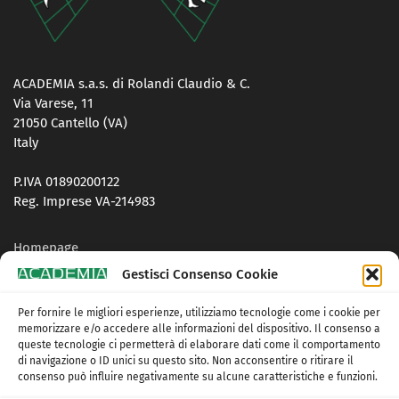
ACADEMIA s.a.s. di Rolandi Claudio & C.
Via Varese, 11
21050 Cantello (VA)
Italy
P.IVA 01890200122
Reg. Imprese VA-214983
Homepage
Gestisci Consenso Cookie
Contatti
Per fornire le migliori esperienze, utilizziamo tecnologie come i cookie per
Privacy Policy
memorizzare e/o accedere alle informazioni del dispositivo. Il consenso a
queste tecnologie ci permetterà di elaborare dati come il comportamento
Cookie Policy (UE)
di navigazione o ID unici su questo sito. Non acconsentire o ritirare il
consenso può influire negativamente su alcune caratteristiche e funzioni.
Termini e condizioni