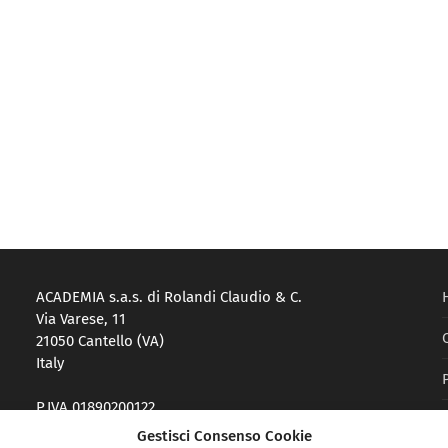
ACADEMIA s.a.s. di Rolandi Claudio & C.
Via Varese, 11
21050 Cantello (VA)
Italy
P.IVA 01890200122
Reg. Imprese VA-214983
Gestisci Consenso Cookie