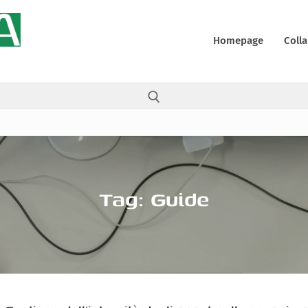
Homepage
Colla
Cerca:
Tag:
Guide
ali
y
 (UE)