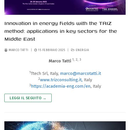
Innovation in energy fields with the TRIZ
method: applications in key sectors for the
Middle East
MARCO TATTI
|
15 FEBBRAIO 2025
|
ENERGIA
1,
2,
3
Marco Tatti
1
Ttech Srl, Italy,
marco@marcotatti.it
2
www.trizconsulting.it,
Italy
3
https://academia-eng.com/en
, Italy
LEGGI IL SEGUITO →